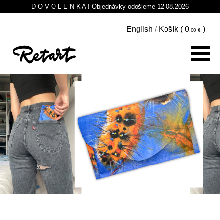
D O V O L E N K A ! Objednávky odošleme 12.08.2026
English
/
Košík (
0
)