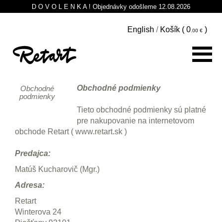
D O V O L E N K A ! Objednávky odošleme 12.08.2026
English
/
Košík (
0
)
Obchodné podmienky
Obchodné
podmienky
Tieto obchodné podmienky sú platné
pre nakupovanie na internetovom
obchode Retart ( www.retart.sk )
Predajca:
Matúš Kucharovič (Mgr.)
Adresa:
Retart
Winterova 24