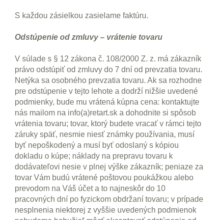
S každou zásielkou zasielame faktúru.
Odstúpenie od zmluvy – vrátenie tovaru
V súlade s § 12 zákona č. 108/2000 Z. z. má zákazník
právo odstúpiť od zmluvy do 7 dní od prevzatia tovaru.
Netýka sa osobného prevzatia tovaru. Ak sa rozhodne
pre odstúpenie v tejto lehote a dodrží nižšie uvedené
podmienky, bude mu vrátená kúpna cena: kontaktujte
nás mailom na info(a)retart.sk a dohodnite si spôsob
vrátenia tovaru; tovar, ktorý budete vracať v rámci tejto
záruky späť, nesmie niesť známky používania, musí
byť nepoškodený a musí byť odoslaný s kópiou
dokladu o kúpe; náklady na prepravu tovaru k
dodávateľovi nesie v plnej výške zákazník; peniaze za
tovar Vám budú vrátené poštovou poukážkou alebo
prevodom na Váš účet a to najneskôr do 10
pracovných dní po fyzickom obdržaní tovaru; v prípade
nesplnenia niektorej z vyššie uvedených podmienok