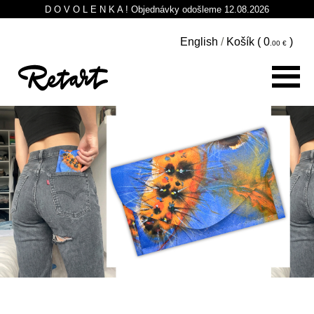
D O V O L E N K A ! Objednávky odošleme 12.08.2026
English
/
Košík (
0
)