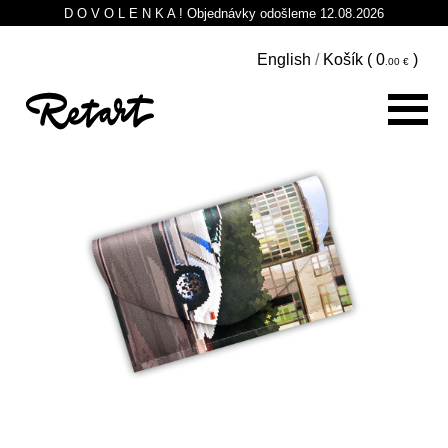
D O V O L E N K A ! Objednávky odošleme 12.08.2026
English
/
Košík (
0
)