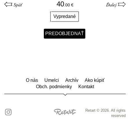
40
Späť
Ďalej
Vypredané
O nás
Umelci
Archív
Ako kúpiť
Obch. podmienky
Kontakt
Retart © 2026. All rights
reserved