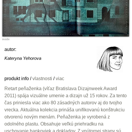
autor:
Kateryna Yehorova
produkt info
/
vlastnosti
/
viac
Retart peňaženka (víťaz Bratislava Dizajnweek Award
2011) spája vizuálne umenie a dizajn už 15 rokov. Za tento
čas priniesla viac ako 80 zásadných autorov aj do tvojho
vrecka. Aktuálna kolekcia prináša unifikovanú konštrukciu
otvorenú novým menám. Peňaženka je vyrobená z
odolného plastu. Obsahuje veľkú priehradku na
uschovanie bankoviek a dokladov. Z vnútornej strany sú