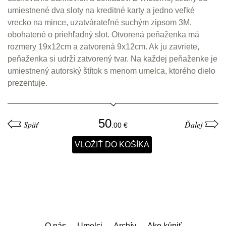
umiestnené dva sloty na kreditné karty a jedno veľké
vrecko na mince, uzatvárateľné suchým zipsom 3M,
obohatené o priehľadný slot. Otvorená peňaženka má
rozmery 19x12cm a zatvorená 9x12cm. Ak ju zavriete,
peňaženka si udrží zatvorený tvar. Na každej peňaženke je
umiestnený autorský štítok s menom umelca, ktorého dielo
prezentuje.
50
Späť
Ďalej
O nás
Umelci
Archív
Ako kúpiť