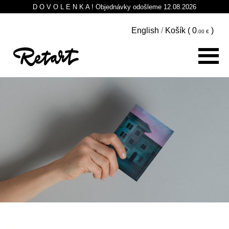
D O V O L E N K A ! Objednávky odošleme 12.08.2026
English
/
Košík (
0
)