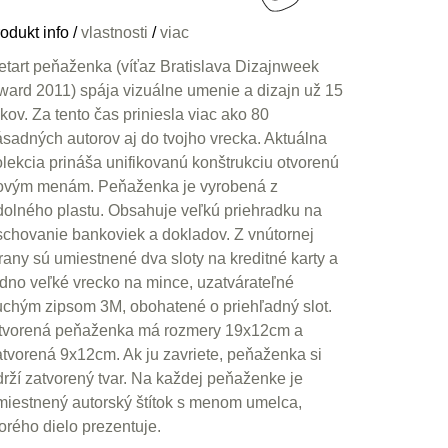
odukt info
/
vlastnosti
/
viac
etart peňaženka (víťaz Bratislava Dizajnweek
ward 2011) spája vizuálne umenie a dizajn už 15
kov. Za tento čas priniesla viac ako 80
ásadných autorov aj do tvojho vrecka. Aktuálna
olekcia prináša unifikovanú konštrukciu otvorenú
ovým menám. Peňaženka je vyrobená z
dolného plastu. Obsahuje veľkú priehradku na
schovanie bankoviek a dokladov. Z vnútornej
trany sú umiestnené dva sloty na kreditné karty a
edno veľké vrecko na mince, uzatvárateľné
uchým zipsom 3M, obohatené o priehľadný slot.
tvorená peňaženka má rozmery 19x12cm a
atvorená 9x12cm. Ak ju zavriete, peňaženka si
drží zatvorený tvar. Na každej peňaženke je
miestnený autorský štítok s menom umelca,
orého dielo prezentuje.