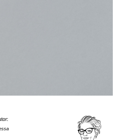
tor:
essa