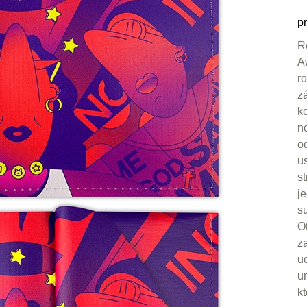
pr
R
A
ro
z
k
n
o
u
s
j
s
O
z
u
u
kt