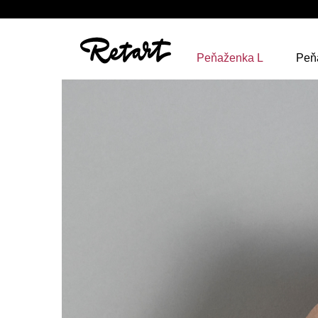
Peňaženka L
Peň