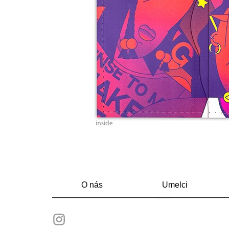
O nás
Umelci