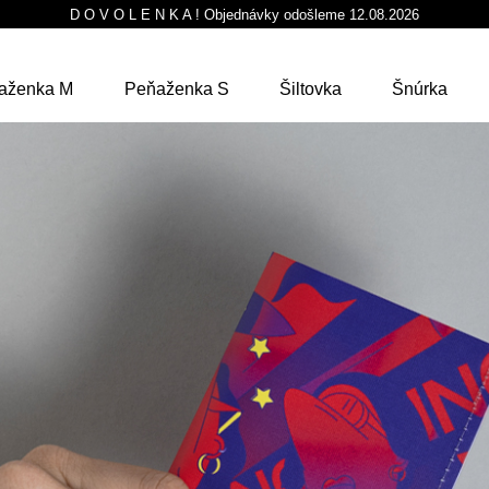
D O V O L E N K A ! Objednávky odošleme 12.08.2026
aženka M
Peňaženka S
Šiltovka
Šnúrka