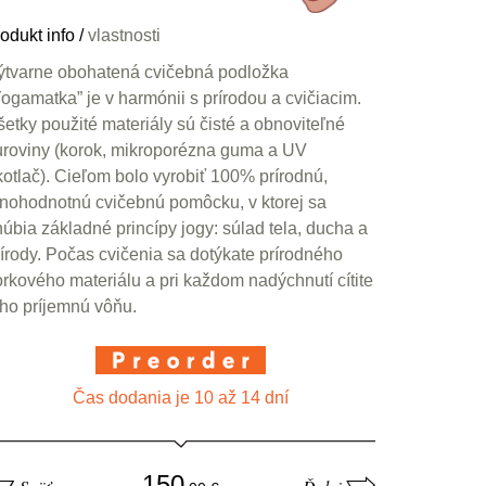
odukt info
/
vlastnosti
ýtvarne obohatená cvičebná podložka
Yogamatka” je v harmónii s prírodou a cvičiacim.
šetky použité materiály sú čisté a obnoviteľné
uroviny (korok, mikroporézna guma a UV
kotlač). Cieľom bolo vyrobiť 100% prírodnú,
lnohodnotnú cvičebnú pomôcku, v ktorej sa
núbia základné princípy jogy: súlad tela, ducha a
rírody. Počas cvičenia sa dotýkate prírodného
orkového materiálu a pri každom nadýchnutí cítite
eho príjemnú vôňu.
Čas dodania je 10 až 14 dní
150