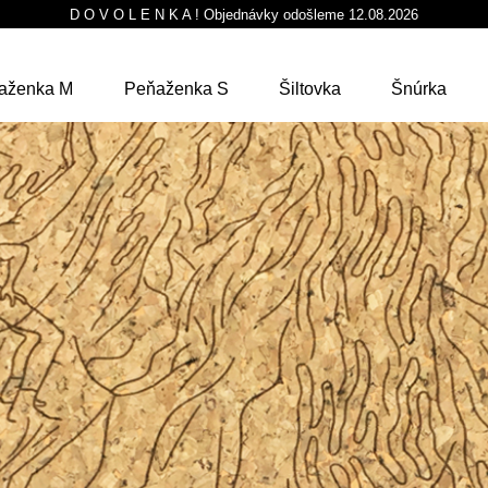
D O V O L E N K A ! Objednávky odošleme 12.08.2026
aženka M
Peňaženka S
Šiltovka
Šnúrka