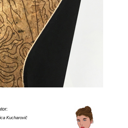
tor:
ica Kucharovič