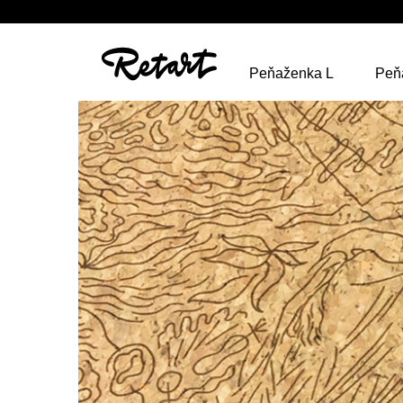
Peňaženka L
Peň