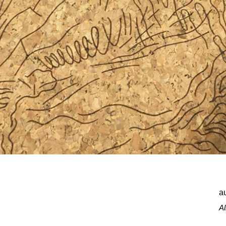
au
Al