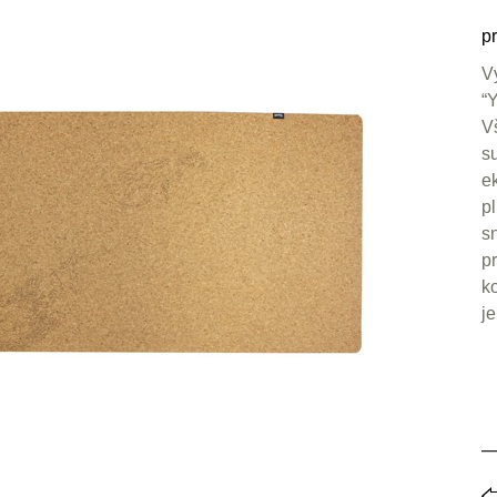
pr
V
“
V
s
e
p
s
p
k
j