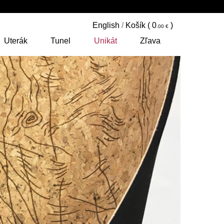
English
/
Košík (
0
)
Uterák
Tunel
Unikát
Zľava