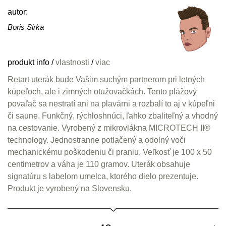
autor:
Boris Sirka
produkt info
/
vlastnosti
/
viac
Retart uterák bude Vašim suchým partnerom pri letných
kúpeľoch, ale i zimných otužovačkách. Tento plážový
povaľač sa nestratí ani na plavárni a rozbalí to aj v kúpeľni
či saune. Funkčný, rýchloshnúci, ľahko zbaliteľný a vhodný
na cestovanie. Vyrobený z mikrovlákna MICROTECH II®
technology. Jednostranne potlačený a odolný voči
mechanickému poškodeniu či praniu. Veľkosť je 100 x 50
centimetrov a váha je 110 gramov. Uterák obsahuje
signatúru s labelom umelca, ktorého dielo prezentuje.
Produkt je vyrobený na Slovensku.