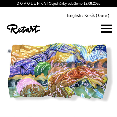
D O V O L E N K A ! Objednávky odošleme 12.08.2026
English
/
Košík (
0
)