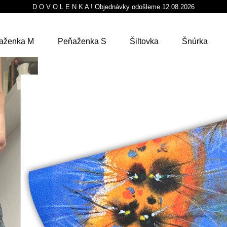
D O V O L E N K A ! Objednávky odošleme 12.08.2026
aženka M
Peňaženka S
Šiltovka
Šnúrka