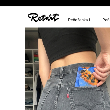
Peňaženka L
Peň