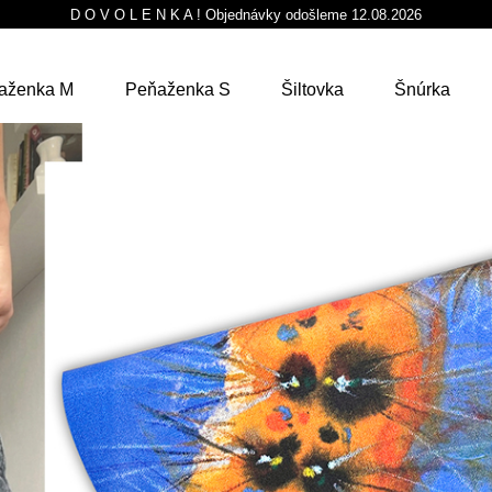
D O V O L E N K A ! Objednávky odošleme 12.08.2026
aženka M
Peňaženka S
Šiltovka
Šnúrka