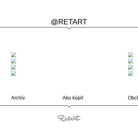
@RETART
Archív
Ako kúpiť
Obch