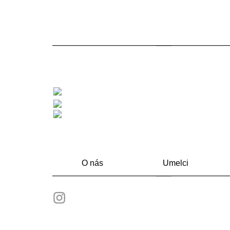
O nás
Umelci