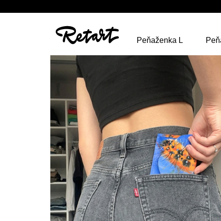
Peňaženka L
Peň