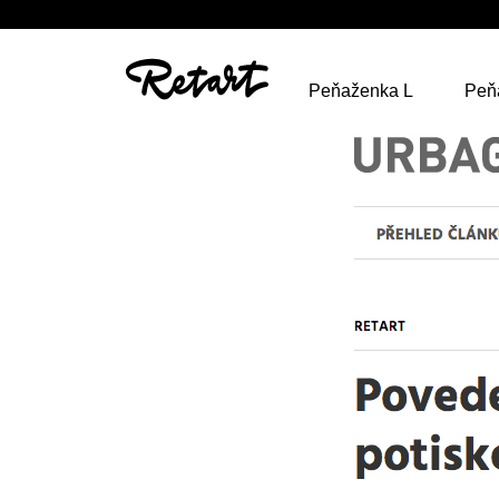
Peňaženka L
Peň