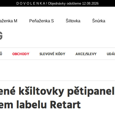
D O V O L E N K A ! Objednávky odošleme 12.08.2026
aženka M
Peňaženka S
Šiltovka
Šnúrka