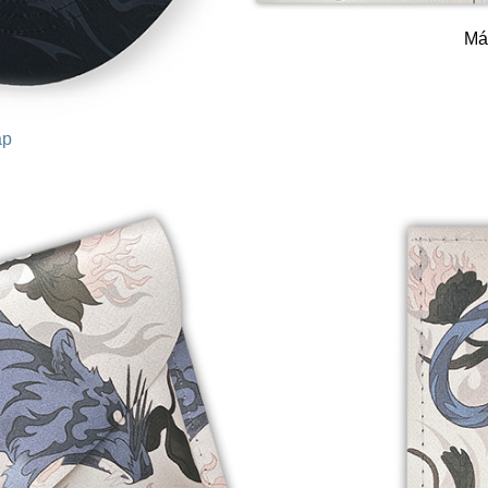
Má
ap