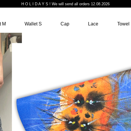
H O L I D A Y S ! We will send all orders 12.08.2026
t M
Wallet S
Cap
Lace
Towel