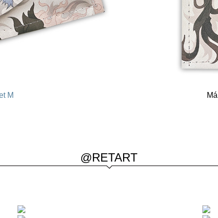
et M
Má
@RETART